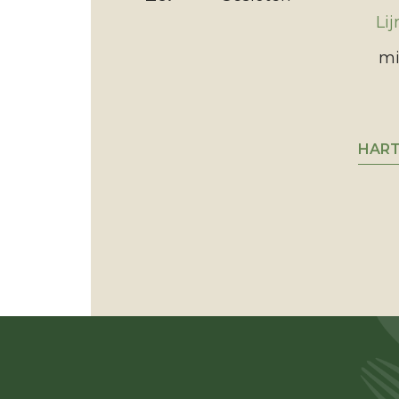
Li
mi
HART