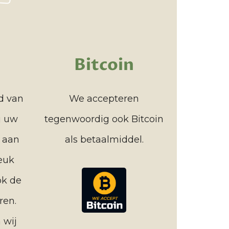
Bitcoin
rd van
We accepteren
j uw
tegenwoordig ook Bitcoin
 aan
als betaalmiddel.
leuk
ok de
ren.
 wij